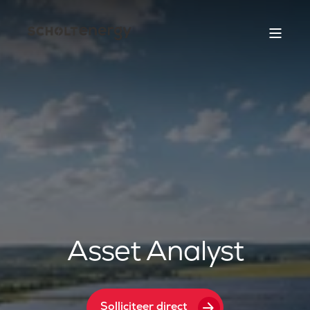
Asset Analyst
arrow_forward
Solliciteer direct