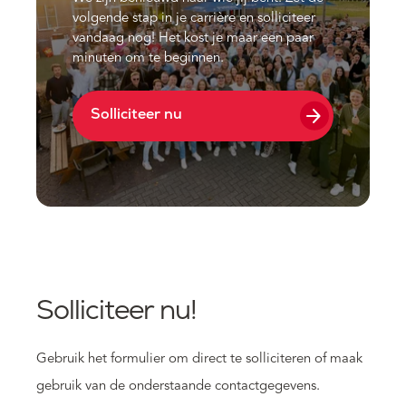
volgende stap in je carrière en solliciteer
vandaag nog! Het kost je maar een paar
minuten om te beginnen.
arrow_forward
Solliciteer nu
Solliciteer nu!
Gebruik het formulier om direct te solliciteren of maak
gebruik van de onderstaande contactgegevens.