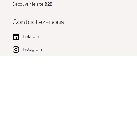
Découvrir le site B2B
Contactez-nous
LinkedIn
Instagram
Kalkhoevestraat 10 bus 1.1, 8790 Waregem,
Belgium
All rights reserved
Disclaimer
Privacy policy