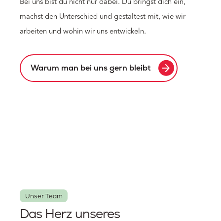
Bei uns bist du nicht nur dabei. Du bringst dich ein,
machst den Unterschied und gestaltest mit, wie wir
arbeiten und wohin wir uns entwickeln.
arrow_forward
Warum man bei uns gern bleibt
Unser Team
Das Herz unseres