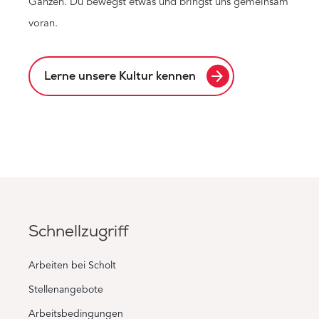
Ganzen. Du bewegst etwas und bringst uns gemeinsam
voran.
arrow_forward
Lerne unsere Kultur kennen
Schnellzugriff
Arbeiten bei Scholt
Stellenangebote
Arbeitsbedingungen