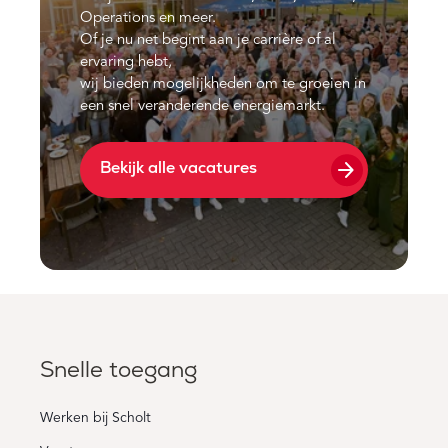
Operations en meer.
Of je nu net begint aan je carrière of al
ervaring hebt,
wij bieden mogelijkheden om te groeien in
een snel veranderende energiemarkt.
arrow_forward
Bekijk alle vacatures
Snelle toegang
Werken bij Scholt