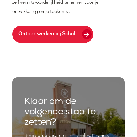
zelf verantwoordelijkheid te nemen voor je
ontwikkeling en je toekomst.
arrow_forward
Ontdek werken bij Scholt
Klaar om de
volgende stap te
zetten?
Bekijk onze vacatures in IT, Sales, Finance,