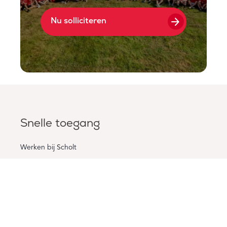
arrow_forward
Nu solliciteren
Snelle toegang
Werken bij Scholt
Vacatures
Voorwaarden
Wervingsproces