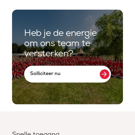
Heb je de energie
om ons team te
versterken?
arrow_forward
Solliciteer nu
Snelle toegang